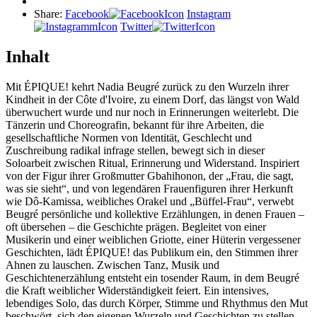
Share:
Facebook
Instagram
Twitter
Inhalt
Mit ÉPIQUE! kehrt Nadia Beugré zurück zu den Wurzeln ihrer
Kindheit in der Côte d'Ivoire, zu einem Dorf, das längst von Wald
überwuchert wurde und nur noch in Erinnerungen weiterlebt. Die
Tänzerin und Choreografin, bekannt für ihre Arbeiten, die
gesellschaftliche Normen von Identität, Geschlecht und
Zuschreibung radikal infrage stellen, bewegt sich in dieser
Soloarbeit zwischen Ritual, Erinnerung und Widerstand. Inspiriert
von der Figur ihrer Großmutter Gbahihonon, der „Frau, die sagt,
was sie sieht“, und von legendären Frauenfiguren ihrer Herkunft
wie Dô-Kamissa, weibliches Orakel und „Büffel-Frau“, verwebt
Beugré persönliche und kollektive Erzählungen, in denen Frauen –
oft übersehen – die Geschichte prägen. Begleitet von einer
Musikerin und einer weiblichen Griotte, einer Hüterin vergessener
Geschichten, lädt ÉPIQUE! das Publikum ein, den Stimmen ihrer
Ahnen zu lauschen. Zwischen Tanz, Musik und
Geschichtenerzählung entsteht ein tosender Raum, in dem Beugré
die Kraft weiblicher Widerständigkeit feiert. Ein intensives,
lebendiges Solo, das durch Körper, Stimme und Rhythmus den Mut
beschwört, sich den eigenen Wurzeln und Geschichten zu stellen –